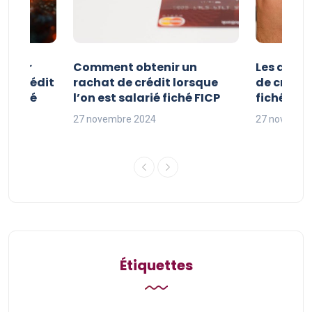
e pour
Comment obtenir un
Les avan
 de crédit
rachat de crédit lorsque
de crédit
t fiché
l’on est salarié fiché FICP
fichés FI
27 novembre 2024
27 novembr
Étiquettes