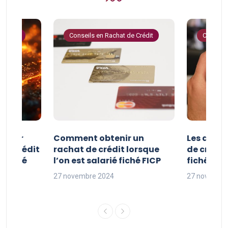
 Crédit
Conseils en Rachat de Crédit
Conseils
e pour
Comment obtenir un
Les avan
 de crédit
rachat de crédit lorsque
de crédit
t fiché
l’on est salarié fiché FICP
fichés FI
27 novembre 2024
27 novembr