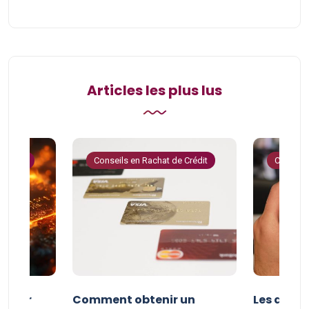
Articles les plus lus
 Crédit
Conseils en Rachat de Crédit
Conseils
e pour
Comment obtenir un
Les avan