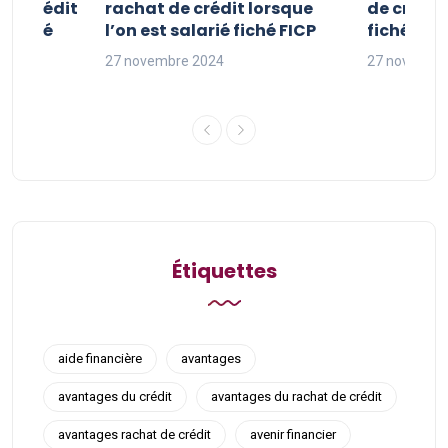
 de crédit
rachat de crédit lorsque
de crédit
t fiché
l’on est salarié fiché FICP
fichés FI
27 novembre 2024
27 novembr
Étiquettes
aide financière
avantages
avantages du crédit
avantages du rachat de crédit
avantages rachat de crédit
avenir financier