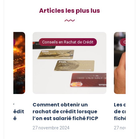
Articles les plus lus
 Crédit
Conseils en Rachat de Crédit
Conseils
e pour
Comment obtenir un
Les avan
 de crédit
rachat de crédit lorsque
de crédit
t fiché
l’on est salarié fiché FICP
fichés FI
27 novembre 2024
27 novembr