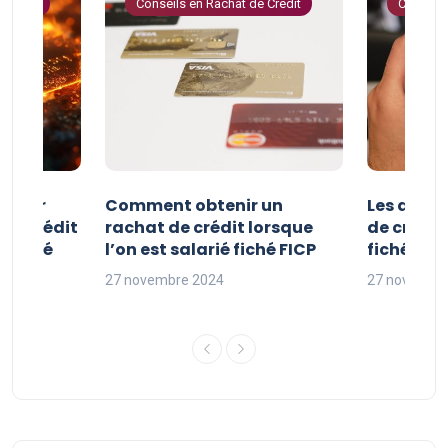
 Crédit
Conseils en Rachat de Crédit
Conseils
e pour
Comment obtenir un
Les avan
 de crédit
rachat de crédit lorsque
de crédit
t fiché
l’on est salarié fiché FICP
fichés FI
27 novembre 2024
27 novembr