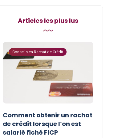
Articles les plus lus
Conseils en Rachat de Crédit
Conseils en Rachat 
Comment obtenir un rachat
Les avantages
t
de crédit lorsque l’on est
crédit pour le
salarié fiché FICP
fichés FICP