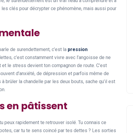
re, le surendettement est un vrai fléau à comprendre et à
e les clés pour décrypter ce phénomène, mais aussi pour
 mentale
parle de surendettement, c’est la
pression
 dettes, c’est constamment vivre avec l’angoisse de ne
nt et le stress devient ton compagnon de route. C’est
souvent d’anxiété, de dépression et parfois même de
brûler la chandelle par les deux bouts, sache qu’il est
on.
es en pâtissent
tu peux rapidement te retrouver isolé. Tu connais ce
potes, car tu te sens coincé par tes dettes ? Les sorties