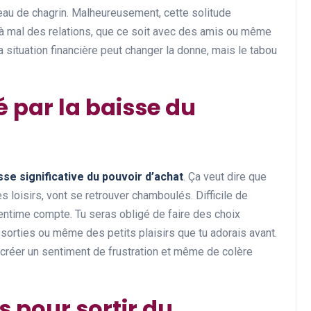
eau de chagrin. Malheureusement, cette solitude
à mal des relations, que ce soit avec des amis ou même
Conseils en Rachat de Crédit
a situation financière peut changer la donne, mais le tabou
 par la baisse du
sse significative du pouvoir d’achat
. Ça veut dire que
Les étapes à suivre pour
s loisirs, vont se retrouver chamboulés. Difficile de
réussir son rachat de crédi
centime compte. Tu seras obligé de faire des choix
en étant retraité et fiché
sorties ou même des petits plaisirs que tu adorais avant.
FICP
ut créer un sentiment de frustration et même de colère
27 novembre 2024
s pour sortir du