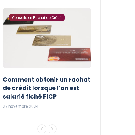
Conseils en Rachat de Crédit
Conseils en Rachat 
Comment obtenir un rachat
Les avantages
t
de crédit lorsque l’on est
crédit pour le
salarié fiché FICP
fichés FICP
27 novembre 2024
27 novembre 2024