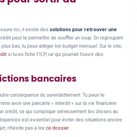
assure-toi, il existe des
solutions pour retrouver une
crédit peut te permettre de souffler un coup. En regroupant
t plus bas, tu peux alléger ton budget mensuel. Sur le site,
dit
si tu es fiché FICP, ce qui pourrait t’ouvrir des
ictions bancaires
autre conséquence du surendettement. Tu peux te
me avoir une pancarte « interdit » sur ta vie financière.
 un crédit, ce qui complique sérieusement les choses au
équences est essentiel pour éviter des situations encore
jet, n’hésite pas à lire
ce dossier
.