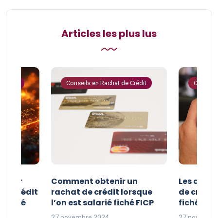
Articles les plus lus
 Crédit
Conseils en Rachat de Crédit
Conseils
e pour
Comment obtenir un
Les avan
 de crédit
rachat de crédit lorsque
de crédit
t fiché
l’on est salarié fiché FICP
fichés FI
27 novembre 2024
27 novembr