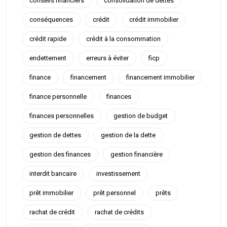
conseils financiers
consolidation de dettes
conséquences
crédit
crédit immobilier
crédit rapide
crédit à la consommation
endettement
erreurs à éviter
ficp
finance
financement
financement immobilier
finance personnelle
finances
finances personnelles
gestion de budget
gestion de dettes
gestion de la dette
gestion des finances
gestion financière
interdit bancaire
investissement
prêt immobilier
prêt personnel
prêts
rachat de crédit
rachat de crédits