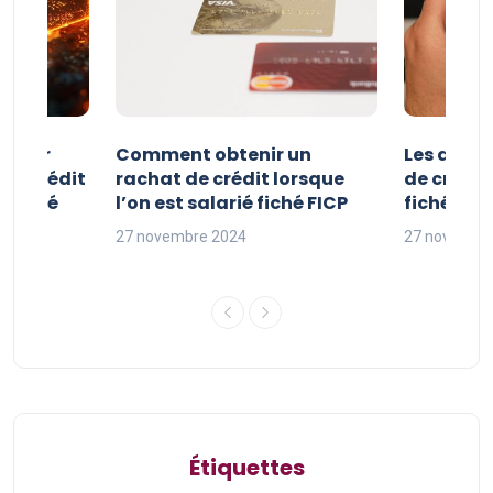
e pour
Comment obtenir un
Les avan
 de crédit
rachat de crédit lorsque
de crédit
t fiché
l’on est salarié fiché FICP
fichés FI
27 novembre 2024
27 novembr
Étiquettes