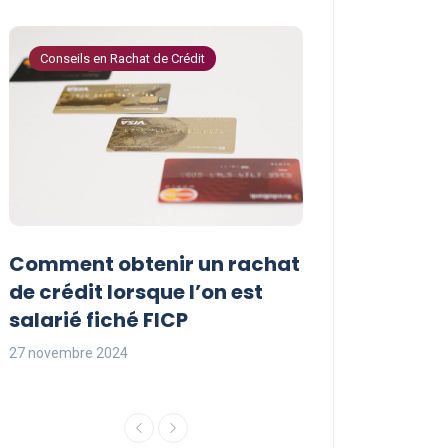
Conseils en Rachat de Crédit
Conseils en Rachat 
Comment obtenir un rachat
Les avantages
t
de crédit lorsque l’on est
crédit pour le
salarié fiché FICP
fichés FICP
27 novembre 2024
27 novembre 2024