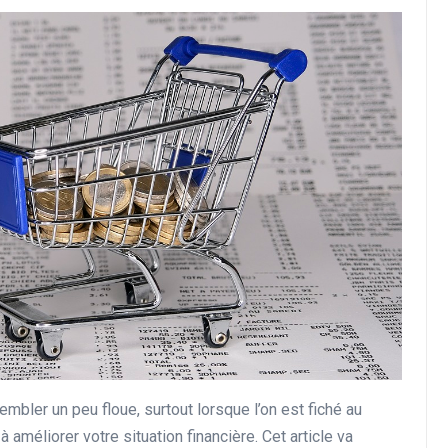
Conseils en Rachat de Crédit
Les étapes à suivre pour
réussir son rachat de crédi
en étant retraité et fiché
FICP
27 novembre 2024
sembler un peu floue, surtout lorsque l’on est fiché au
à améliorer votre situation financière. Cet article va