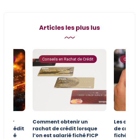
Articles les plus lus
 Crédit
Conseils en Rachat de Crédit
Conseils
e pour
Comment obtenir un
Les avan
 de crédit
rachat de crédit lorsque
de crédit
t fiché
l’on est salarié fiché FICP
fichés FI