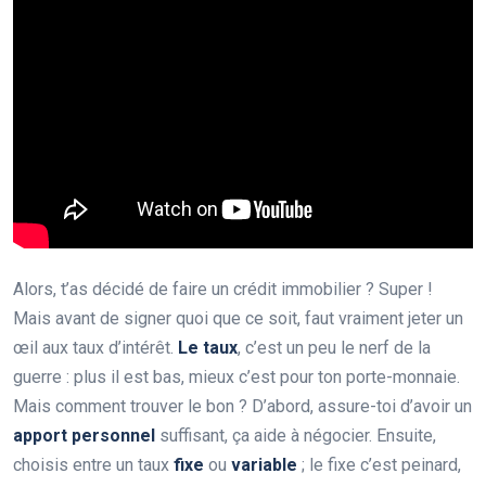
Alors, t’as décidé de faire un crédit immobilier ? Super !
Mais avant de signer quoi que ce soit, faut vraiment jeter un
œil aux taux d’intérêt.
Le taux
, c’est un peu le nerf de la
guerre : plus il est bas, mieux c’est pour ton porte-monnaie.
Mais comment trouver le bon ? D’abord, assure-toi d’avoir un
apport personnel
suffisant, ça aide à négocier. Ensuite,
choisis entre un taux
fixe
ou
variable
; le fixe c’est peinard,