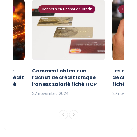
 Crédit
Conseils en Rachat de Crédit
Conseils
e pour
Comment obtenir un
Les avan
 de crédit
rachat de crédit lorsque
de crédit
t fiché
l’on est salarié fiché FICP
fichés FI
27 novembre 2024
27 novembr