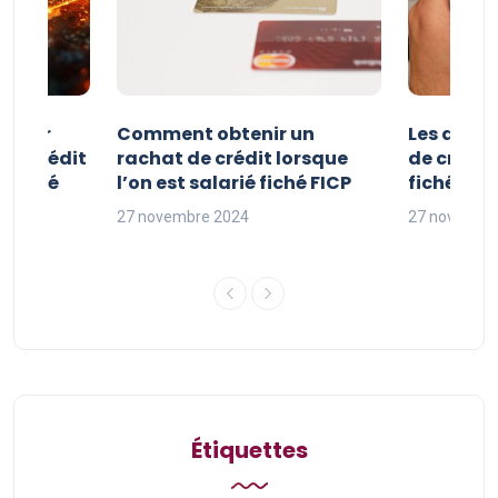
e pour
Comment obtenir un
Les avan
 de crédit
rachat de crédit lorsque
de crédit
t fiché
l’on est salarié fiché FICP
fichés FI
27 novembre 2024
27 novembr
Étiquettes