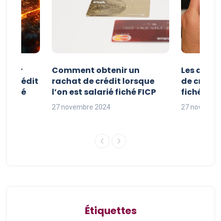
e pour
Comment obtenir un
Les avan
 de crédit
rachat de crédit lorsque
de crédit
t fiché
l’on est salarié fiché FICP
fichés FI
27 novembre 2024
27 novembr
Étiquettes