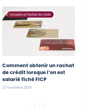
Conseils en Rachat de Crédit
Conseils en Rachat 
Comment obtenir un rachat
Les avantages
t
de crédit lorsque l’on est
crédit pour le
salarié fiché FICP
fichés FICP
27 novembre 2024
27 novembre 2024