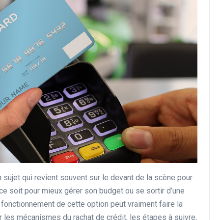
Conseils en Rachat de Crédit
Les étapes à suivre pour
réussir son rachat de crédi
en étant retraité et fiché
FICP
 sujet qui revient souvent sur le devant de la scène pour
27 novembre 2024
 ce soit pour mieux gérer son budget ou se sortir d’une
le fonctionnement de cette option peut vraiment faire la
er les mécanismes du rachat de crédit, les étapes à suivre,