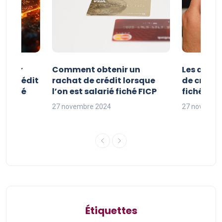
e pour
Comment obtenir un
Les avan
 de crédit
rachat de crédit lorsque
de crédit
t fiché
l’on est salarié fiché FICP
fichés FI
27 novembre 2024
27 novembr
Étiquettes