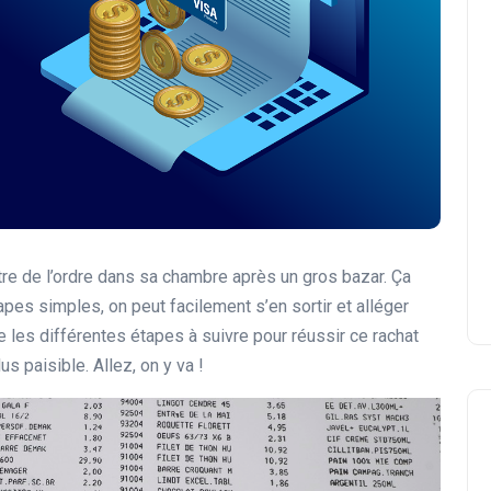
re de l’ordre dans sa chambre après un gros bazar. Ça
pes simples, on peut facilement s’en sortir et alléger
 les différentes étapes à suivre pour réussir ce rachat
us paisible. Allez, on y va !