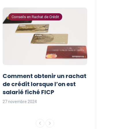
Conseils en Rachat de Crédit
Conseils en Rachat 
Comment obtenir un rachat
Les avantages
t
de crédit lorsque l’on est
crédit pour le
salarié fiché FICP
fichés FICP
27 novembre 2024
27 novembre 2024