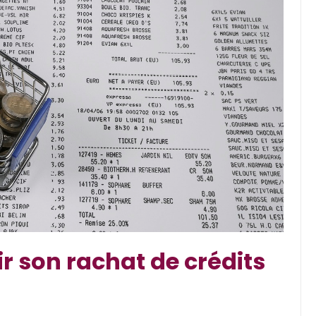
Conseils en Rachat de Crédit
Les étapes à suivre pour
réussir son rachat de crédi
en étant retraité et fiché
FICP
ir son rachat de crédits
27 novembre 2024