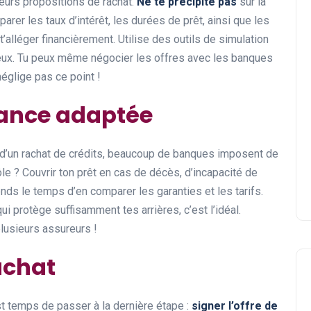
eurs propositions de rachat.
Ne te précipite pas
sur la
er les taux d’intérêt, les durées de prêt, ainsi que les
t’alléger financièrement. Utilise des outils de simulation
ageux. Tu peux même négocier les offres avec les banques
néglige pas ce point !
rance adaptée
rs d’un rachat de crédits, beaucoup de banques imposent de
ôle ? Couvrir ton prêt en cas de décès, d’incapacité de
ends le temps d’en comparer les garanties et les tarifs.
i protège suffisamment tes arrières, c’est l’idéal.
lusieurs assureurs !
rachat
est temps de passer à la dernière étape :
signer l’offre de