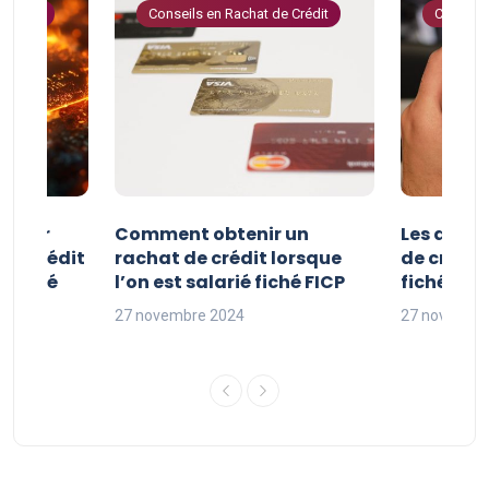
 Crédit
Conseils en Rachat de Crédit
Conseils
e pour
Comment obtenir un
Les avan
 de crédit
rachat de crédit lorsque
de crédit
t fiché
l’on est salarié fiché FICP
fichés FI
27 novembre 2024
27 novembr