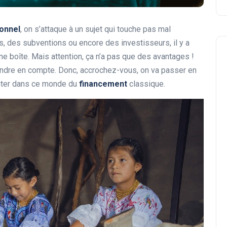
ionnel
, on s’attaque à un sujet qui touche pas mal
s, des subventions ou encore des investisseurs, il y a
une boîte. Mais attention, ça n’a pas que des avantages !
rendre en compte. Donc, accrochez-vous, on va passer en
viter dans ce monde du
financement
classique.