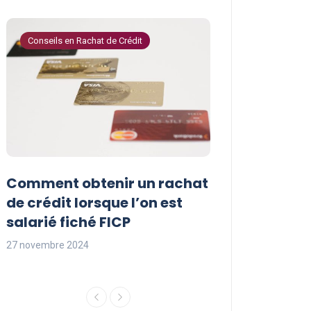
Conseils en Rachat de Crédit
Conseils en Rachat 
Comment obtenir un rachat
Les avantages
t
de crédit lorsque l’on est
crédit pour le
salarié fiché FICP
fichés FICP
27 novembre 2024
27 novembre 2024