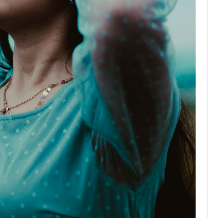
Conseils en Rachat de Crédit
Les étapes à suivre pour
réussir son rachat de crédi
en étant retraité et fiché
FICP
27 novembre 2024