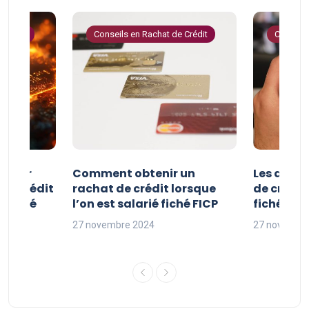
 Crédit
Conseils en Rachat de Crédit
Conseils
e pour
Comment obtenir un
Les avan
 de crédit
rachat de crédit lorsque
de crédit
t fiché
l’on est salarié fiché FICP
fichés FI
27 novembre 2024
27 novembr