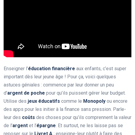
Enseigner l’
éducation financière
aux enfants, c’est super
important dès leur jeune âge ! Pour ça, voici quelques
astuces géniales : commence par leur donner un peu
d’
argent de poche
pour qu’ils puissent gérer leur budget.
Utilise des
jeux éducatifs
comme le
Monopoly
ou encore
des apps pour les initier à la finance sans pression. Parle-
leur des
coûts
des choses pour qu’ils comprennent la valeur
de l’
argent
et l’
épargne
. Et surtout, ne les laisse pas se
reposer sur le
Livret A
; enseigne-leur plutôt à faire des