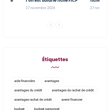
t fiché
l’on est salarié fiché FICP
fichés FI
27 novembre 2024
27 novembr
Étiquettes
aide financière
avantages
avantages du crédit
avantages du rachat de crédit
avantages rachat de crédit
avenir financier
budget
budget personnel