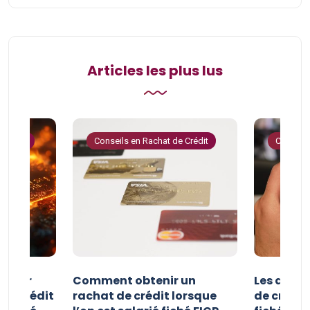
Articles les plus lus
 Crédit
Conseils en Rachat de Crédit
Conseils
e pour
Comment obtenir un
Les avan
 de crédit
rachat de crédit lorsque
de crédit