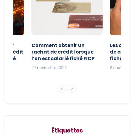
e pour
Comment obtenir un
Les avan
 de crédit
rachat de crédit lorsque
de crédit
t fiché
l’on est salarié fiché FICP
fichés FI
27 novembre 2024
27 novembr
Étiquettes