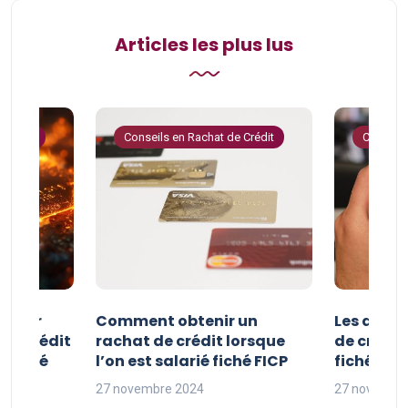
Articles les plus lus
 Crédit
Conseils en Rachat de Crédit
Conseils
e pour
Comment obtenir un
Les avan
 de crédit
rachat de crédit lorsque
de crédit
t fiché
l’on est salarié fiché FICP
fichés FI
27 novembre 2024
27 novembr