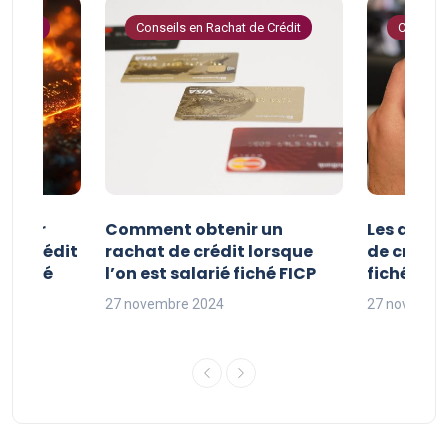
 Crédit
Conseils en Rachat de Crédit
Conseils
e pour
Comment obtenir un
Les avan
 de crédit
rachat de crédit lorsque
de crédit
t fiché
l’on est salarié fiché FICP
fichés FI
27 novembre 2024
27 novembr